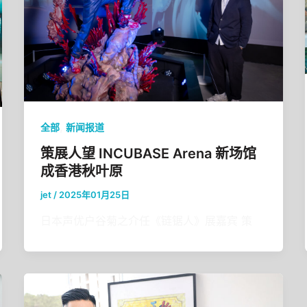
,
全部
新闻报道
策展人望 INCUBASE Arena 新场馆
成香港秋叶原
jet
/
2025年01月25日
日本声优户谷菊之介任《链锯人》展嘉宾 策