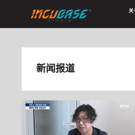
跳
关
至
内
容
新闻报道