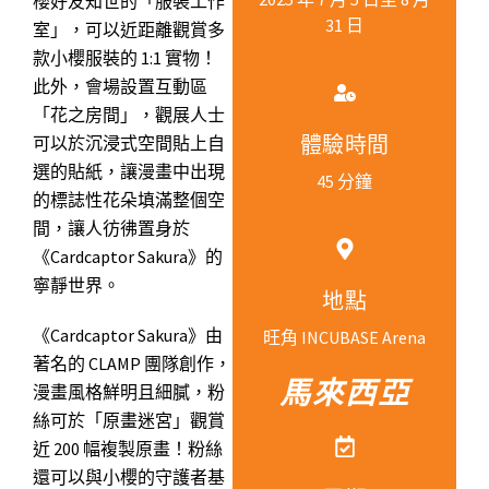
櫻好友知世的「服裝工作
31 日
室」，可以近距離觀賞多
款小櫻服裝的 1:1 實物！
此外，會場設置互動區
「花之房間」，觀展人士
可以於沉浸式空間貼上自
體驗時間
選的貼紙，讓漫畫中出現
45 分鐘
的標誌性花朵填滿整個空
間，讓人彷彿置身於
《Cardcaptor Sakura》的
寧靜世界。
地點
《Cardcaptor Sakura》由
旺角 INCUBASE Arena
著名的 CLAMP 團隊創作，
馬來西亞
漫畫風格鮮明且細膩，粉
絲可於「原畫迷宮」觀賞
近 200 幅複製原畫！粉絲
還可以與小櫻的守護者基