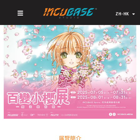
Skip
EN
to
ZH-HK
ZH-CN
content
展覽簡介