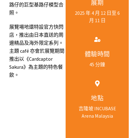
展期
路仔的巨型基路仔模型合
照。
2025 年 4 月 12 日至 6
月 11 日
展覽場地還特設官方快閃
店，推出由日本直送的周
邊精品及海外限定系列。
主題 café 亦會於展覽期間
體驗時間
推出以《Cardcaptor
45 分鐘
Sakura》為主題的特色餐
飲。
地點
吉隆坡 INCUBASE
Arena Malaysia