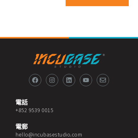
F
I
L
Y
E
a
n
i
o
n
c
s
n
u
v
e
t
k
t
e
b
a
e
u
l
o
g
d
b
o
電話
o
r
i
e
p
+852 9539 0015
k
a
n
e
m
電郵
hello@incubasestudio.com