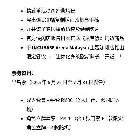
精致重现动画经典场景
展出逾 150 幅复制插画及概念手稿
九井谅子专区播放访谈及绘制影片
官方快闪店贩售日本直送《迷宫饭》周边商品
于
INCUBASE Arena Malaysia
主题咖啡店推出
限定餐饮 —— 让你化身莱欧斯队长「开饭」！
票务资讯：
早鸟票（2025 年 6 月 26 日至 7 月 31 日发售）：
双人套票 – 每套 RM80（2 人同行，需同时入
场）
角色立牌套票 – RM70（含 1 张门票 + 1 款限定
角色立牌，4 款随机）