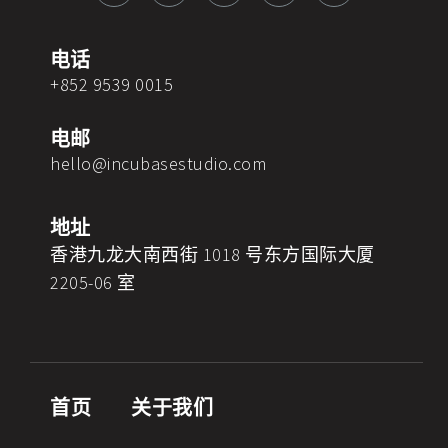
e
t
k
t
e
b
a
e
u
l
o
g
d
b
o
电话
o
r
i
e
p
+852 9539 0015
k
a
n
e
m
电邮
hello@incubasestudio.com
地址
香港九龙大南西街 1018 号东方国际大厦
2205-06 室
首页
关于我们