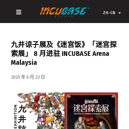
跳
EN
至
ZH-CN
ZH-HK
内
容
九井谅子展及《迷宫饭》「迷宫探
索展」 8 月进驻 INCUBASE Arena
Malaysia
2025 年 6 月 23 日