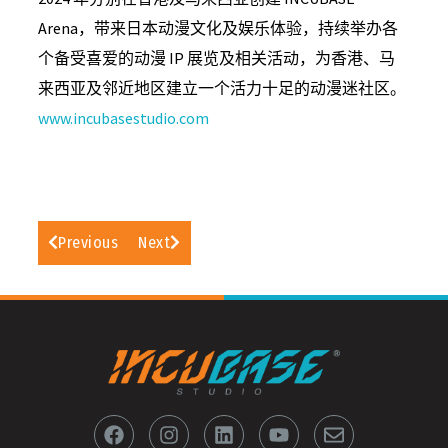
Arena，带来日本动漫文化及娱乐体验，持续举办各
个备受喜爱的动漫 IP 展览及相关活动，为香港、马
来西亚及邻近地区建立一个活力十足的动漫迷社区。
www.incubasestudio.com
Previous
Next
F
I
L
Y
E
a
n
i
o
n
c
s
n
u
v