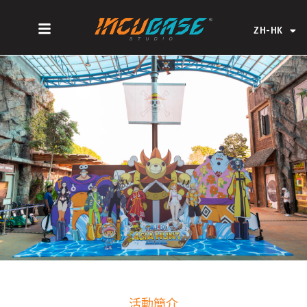
Skip
EN
to
ZH-HK
ZH-CN
content
活動簡介