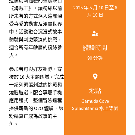
這個創新體驗的靈感來自
2025 年 5 月 10 日至 6
《海賊王》，讓粉絲以前
月 10 日
所未有的方式潛入這部深
受喜愛的動畫及漫畫世界
中！活動融合沉浸式故事
體驗與刺激緊湊的挑戰，
適合所有年齡層的粉絲參
體驗時間
與。
90 分鐘
參加者可與好友組隊，穿
梭於 10 大主題區域，完成
一系列緊張刺激的挑戰與
地點
燒腦遊戲。配合專屬手機
應用程式，整個冒險過程
Gamuda Cove
提供嶄新的 O2O 體驗，讓
SplashMania 水上樂園
粉絲真正成為故事的主
角。