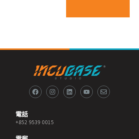
F
I
L
Y
E
a
n
i
o
n
c
s
n
u
v
e
t
k
t
e
b
a
e
u
l
o
g
d
b
o
電話
o
r
i
e
p
+852 9539 0015
k
a
n
e
m