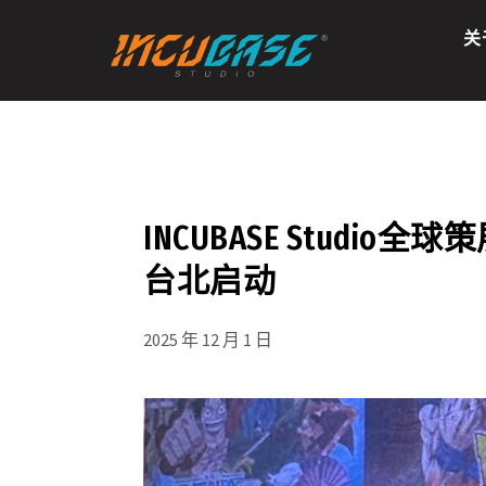
跳
关
至
内
容
INCUBASE Stu
台北启动
2025 年 12 月 1 日